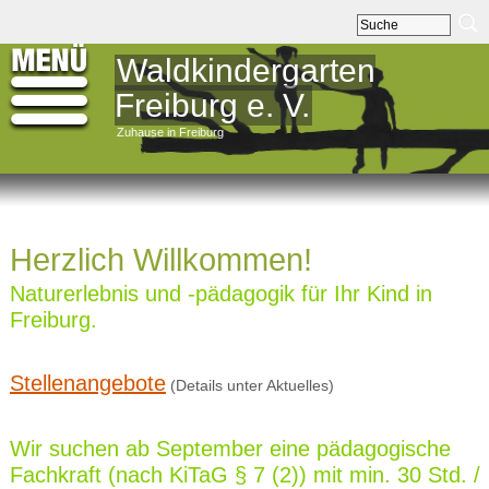
Waldkindergarten
Freiburg e. V.
Zuhause in Freiburg
Herzlich Willkommen!
Naturerlebnis und -pädagogik für Ihr Kind in
Freiburg.
Stellenangebote
(Details unter Aktuelles)
Wir suchen ab September eine pädagogische
Fachkraft (nach KiTaG § 7 (2)) mit min. 30 Std. /