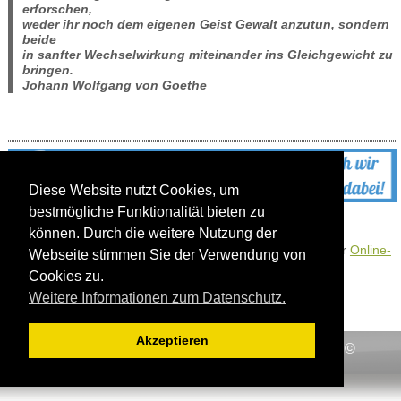
erforschen,
weder ihr noch dem eigenen Geist Gewalt anzutun, sondern
beide
in sanfter Wechselwirkung miteinander ins Gleichgewicht zu
bringen.
Johann Wolfgang von Goethe
Diese Website nutzt Cookies, um
bestmögliche Funktionalität bieten zu
können. Durch die weitere Nutzung der
UmfrageOnline.com unterstützt uns durch die Nutzung ihrer
Online-
Webseite stimmen Sie der Verwendung von
Umfrageplattform
.
Cookies zu.
Weitere Informationen zum Datenschutz.
Akzeptieren
Impressum
-
Inhaltsverzeichnis
-
Datenschutz
- ©
Waldkindergarten Freiburg e. V.